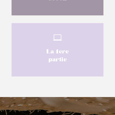

La 1ere
partie