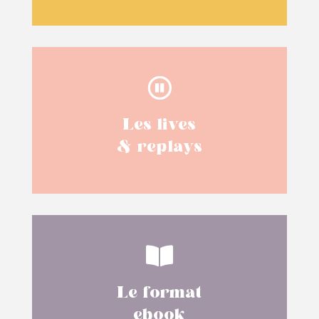

Les lives
& replays

Le format
ebook