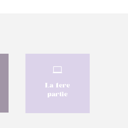

La 1ere
partie