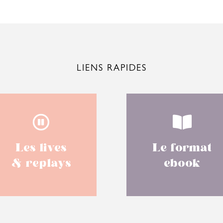
LIENS RAPIDES


Les lives
Le format
& replays
ebook